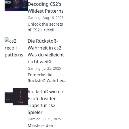
and dance your way
Decoding CS2's
to victory in every
Wildest Patterns
match!
Gaming
Aug 16, 2025
Unlock the secrets
of CS2's recoil
patterns! Dive into
Die Rückstoß-
Recoil Roulette and
master your aim
Wahrheit in cs2:
like never before.
Was du vielleicht
Don't miss out!
nicht weißt
Gaming
Jul 25, 2025
Entdecke die
Rückstoß-Wahrheit
in CS2!
Rückstoß wie ein
Überraschende
Fakten, die du nicht
Profi: Insider-
kanntest – jetzt
Tipps für cs2
klicken und mehr
Spieler
erfahren!
Gaming
Jul 25, 2025
Meistere den