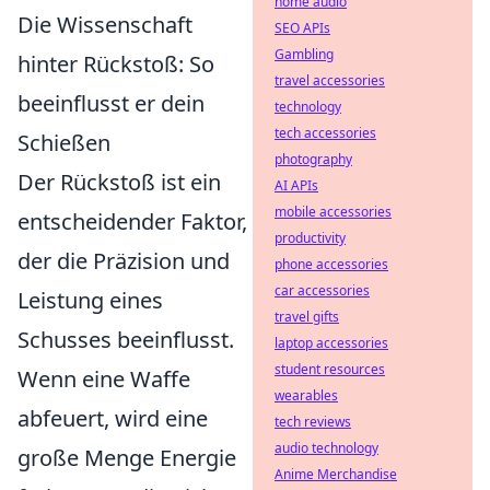
home audio
Die Wissenschaft
SEO APIs
Gambling
hinter Rückstoß: So
travel accessories
beeinflusst er dein
technology
tech accessories
Schießen
photography
Der Rückstoß ist ein
AI APIs
mobile accessories
entscheidender Faktor,
productivity
der die Präzision und
phone accessories
car accessories
Leistung eines
travel gifts
Schusses beeinflusst.
laptop accessories
student resources
Wenn eine Waffe
wearables
abfeuert, wird eine
tech reviews
audio technology
große Menge Energie
Anime Merchandise