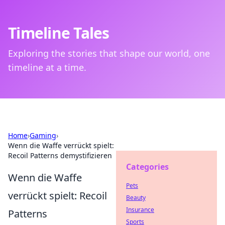
Timeline Tales
Exploring the stories that shape our world, one
timeline at a time.
Home
›
Gaming
›
Wenn die Waffe verrückt spielt:
Recoil Patterns demystifizieren
Categories
Wenn die Waffe
Pets
verrückt spielt: Recoil
Beauty
Insurance
Patterns
Sports