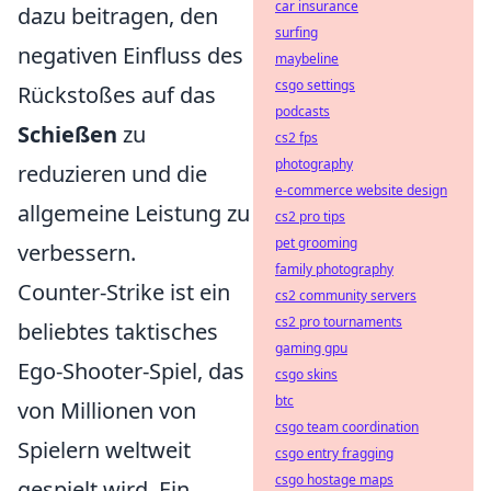
car insurance
dazu beitragen, den
surfing
negativen Einfluss des
maybeline
csgo settings
Rückstoßes auf das
podcasts
Schießen
zu
cs2 fps
photography
reduzieren und die
e-commerce website design
allgemeine Leistung zu
cs2 pro tips
pet grooming
verbessern.
family photography
Counter-Strike ist ein
cs2 community servers
cs2 pro tournaments
beliebtes taktisches
gaming gpu
Ego-Shooter-Spiel, das
csgo skins
btc
von Millionen von
csgo team coordination
Spielern weltweit
csgo entry fragging
csgo hostage maps
gespielt wird. Ein