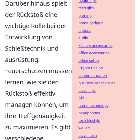
health tips
Darüber hinaus spielt
tech gifts
der Rückstoß eine
gaming
home gadgets
wichtige Rolle bei der
laptops
Entwicklung von
audio
kitchen accessories
Schießtechnik und -
office accessories
ausrüstung.
office setup
Crypto Casino
Feuerschützen müssen
content creation
lernen, wie sie den
business accessories
travel tips
Rückstoß effektiv
API
managen können, um
home technology
headphones
ihre Treffgenauigkeit
tech lifestyle
zu maximieren. Es gibt
wallets
travel tech
verschiedene