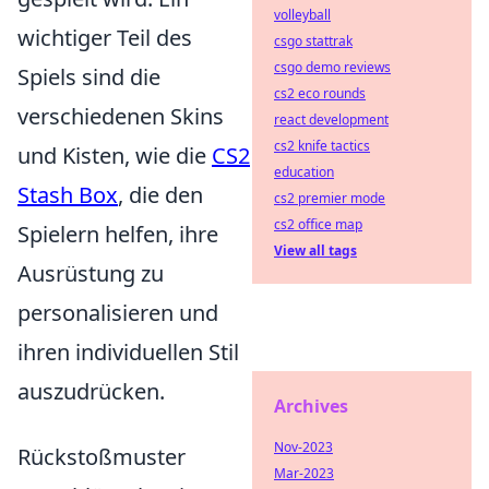
volleyball
wichtiger Teil des
csgo stattrak
csgo demo reviews
Spiels sind die
cs2 eco rounds
verschiedenen Skins
react development
cs2 knife tactics
und Kisten, wie die
CS2
education
Stash Box
, die den
cs2 premier mode
cs2 office map
Spielern helfen, ihre
View all tags
Ausrüstung zu
personalisieren und
ihren individuellen Stil
auszudrücken.
Archives
Nov-2023
Rückstoßmuster
Mar-2023