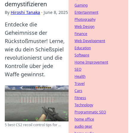
demystifizieren
Gaming
By
Hiroshi Tanaka
·
June 8, 2025
Entertainment
Photography
Entdecke die
Web Design
Geheimnisse der
Finance
Rückstoßmuster! Lerne,
Web Development
Education
wie du dein Schießspiel
Software
revolutionierst und die
Home Improvement
Kontrolle über jede
SEO
Waffe gewinnst.
Health
Travel
Cars
Fitness
Technology
Programmatic SEO
home office
5 best CS2 recoil control tips for ...
audio gear