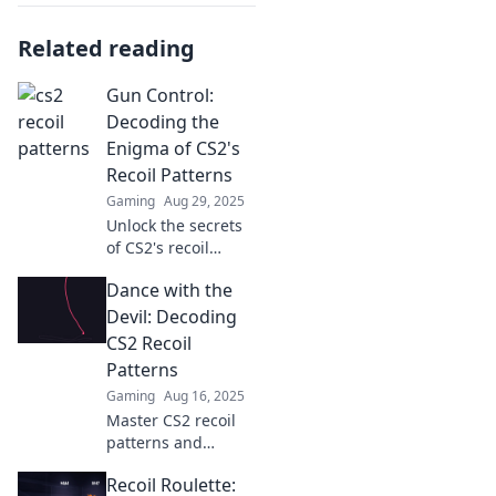
Related reading
Gun Control:
Decoding the
Enigma of CS2's
Recoil Patterns
Gaming
Aug 29, 2025
Unlock the secrets
of CS2's recoil
patterns! Master
Dance with the
gun control and
elevate your
Devil: Decoding
gameplay with our
CS2 Recoil
expert insights and
Patterns
tips.
Gaming
Aug 16, 2025
Master CS2 recoil
patterns and
elevate your game!
Recoil Roulette:
Unravel the secrets