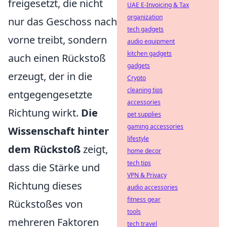
freigesetzt, die nicht
UAE E-Invoicing & Tax
organization
nur das Geschoss nach
tech gadgets
vorne treibt, sondern
audio equipment
kitchen gadgets
auch einen Rückstoß
gadgets
erzeugt, der in die
Crypto
cleaning tips
entgegengesetzte
accessories
Richtung wirkt.
Die
pet supplies
gaming accessories
Wissenschaft hinter
lifestyle
dem Rückstoß
zeigt,
home decor
tech tips
dass die Stärke und
VPN & Privacy
Richtung dieses
audio accessories
fitness gear
Rückstoßes von
tools
mehreren Faktoren
tech travel