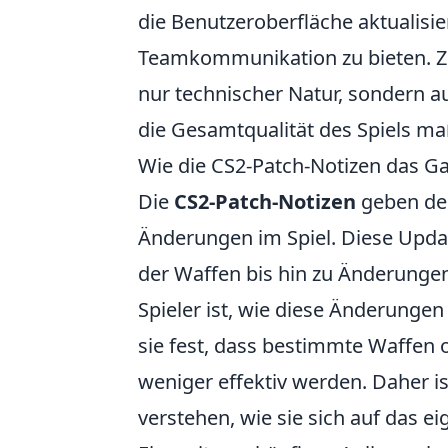
die Benutzeroberfläche aktualisier
Teamkommunikation zu bieten. 
nur technischer Natur, sondern au
die Gesamtqualität des Spiels maß
Wie die CS2-Patch-Notizen das G
Die
CS2-Patch-Notizen
geben den
Änderungen im Spiel. Diese Updat
der Waffen bis hin zu Änderungen
Spieler ist, wie diese Änderungen 
sie fest, dass bestimmte Waffen 
weniger effektiv werden. Daher is
verstehen, wie sie sich auf das 