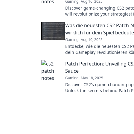
Gaming
Aug 16, 2025
Discover game-changing CS2 patc
will revolutionize your strategies!
out on the latest updates and tact
Was die neuesten CS2 Patch-N
wirklich für dein Spiel bedeut
Gaming
Aug 10, 2025
Entdecke, wie die neuesten CS2 P
dein Gameplay revolutionieren k
Verpasse nicht die entscheidende
Patch Perfection: Unveiling CS
Änderungen!
Sauce
Gaming
May 18, 2025
Discover CS2's game-changing up
Unlock the secrets behind Patch P
and elevate your gameplay to new