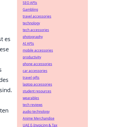
SEO APIs
Gambling
travel accessories
technology
s
tech accessories
photography
st es
AI APIs
iese
mobile accessories
productivity
phone accessories
s
car accessories
travel gifts
 des
laptop accessories
sind.
student resources
wearables
tech reviews
lten
audio technology
Anime Merchandise
UAE E-Invoicing & Tax