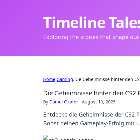
Timeline Tale
Exploring the stories that shape our
Home
›
Gaming
›
Die Geheimnisse hinter den CS
Die Geheimnisse hinter den CS2 
By
Daniel Okafor
·
August 10, 2025
Entdecke die Geheimnisse der CS2 
Boost deinen Gameplay-Erfolg mit u