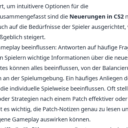
t, um intuitivere Optionen für die
Zusammengefasst sind die
Neuerungen in CS2
n
ch auf die Bedürfnisse der Spieler ausgerichtet,
geblich steigert.
ameplay beeinflussen: Antworten auf häufige Fr
 Spielern wichtige Informationen über die neue
es können alles beeinflussen, von der Balancie
 an der Spielumgebung. Ein häufiges Anliegen d
die individuelle Spielweise beeinflussen. Oft stel
oder Strategien nach einem Patch effektiver oder
t es wichtig, die Patch-Notizen genau zu lesen u
eigene Gameplay auswirken können.