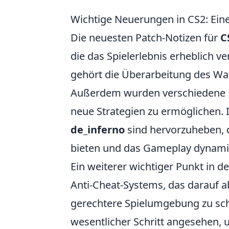
Wichtige Neuerungen in CS2: Eine 
Die neuesten Patch-Notizen für
C
die das Spielerlebnis erheblich v
gehört die Überarbeitung des Waff
Außerdem wurden verschiedene Ka
neue Strategien zu ermöglichen.
de_inferno
sind hervorzuheben, d
bieten und das Gameplay dynamis
Ein weiterer wichtiger Punkt in d
Anti-Cheat-Systems, das darauf ab
gerechtere Spielumgebung zu sch
wesentlicher Schritt angesehen, 