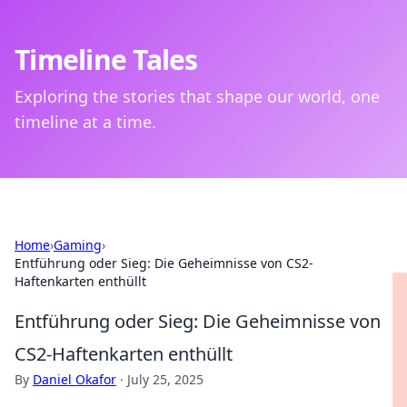
Timeline Tales
Exploring the stories that shape our world, one
timeline at a time.
Home
›
Gaming
›
Entführung oder Sieg: Die Geheimnisse von CS2-
Haftenkarten enthüllt
Entführung oder Sieg: Die Geheimnisse von
CS2-Haftenkarten enthüllt
By
Daniel Okafor
·
July 25, 2025