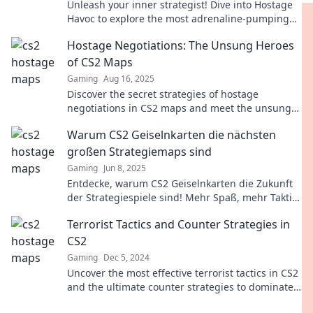
Unleash your inner strategist! Dive into Hostage
Havoc to explore the most adrenaline-pumping
CS2 maps and master every thrilling twist!
Hostage Negotiations: The Unsung Heroes
of CS2 Maps
Gaming
Aug 16, 2025
Discover the secret strategies of hostage
negotiations in CS2 maps and meet the unsung
heroes behind thrilling gameplay!
Warum CS2 Geiselnkarten die nächsten
großen Strategiemaps sind
Gaming
Jun 8, 2025
Entdecke, warum CS2 Geiselnkarten die Zukunft
der Strategiespiele sind! Mehr Spaß, mehr Taktik
- verpasse nicht die neuesten Trends!
Terrorist Tactics and Counter Strategies in
CS2
Gaming
Dec 5, 2024
Uncover the most effective terrorist tactics in CS2
and the ultimate counter strategies to dominate
your matches! Dive in now!